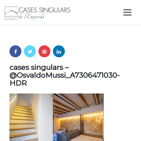
Nav
cases singulars –
@OsvaldoMussi_A7306471030-
HDR