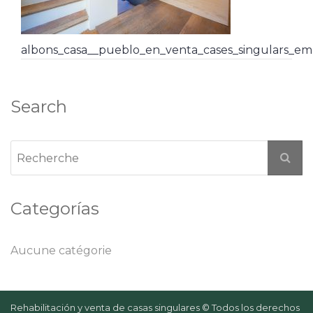
albons_casa__pueblo_en_venta_cases_singulars_em
Search
Categorías
Aucune catégorie
Rehabilitación y venta de casas singulares © Todos los derechos