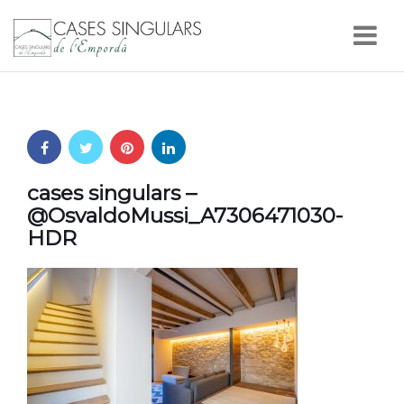
Nav
cases singulars –
@OsvaldoMussi_A7306471030-
HDR