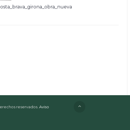
osta_brava_girona_obra_nueva
 derechos reservados.
Aviso