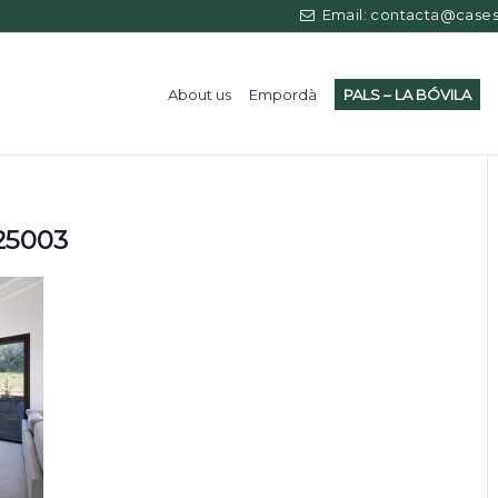
Email: contacta@casess
About us
Empordà
PALS – LA BÓVILA
125003