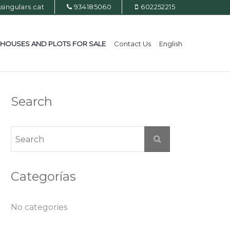
ingulars.cat
934185060
602252215
HOUSES AND PLOTS FOR SALE
Contact Us
English
Search
Categorías
No categories