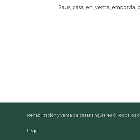
Saus_casa_en_venta_emporda_c
Rehabilitación y venta de casas singulares © Todos los
Legal
.