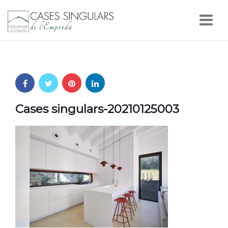
Nav
Cases singulars-20210125003