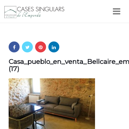
Nav
Casa_pueblo_en_venta_Bellcaire_em
(17)