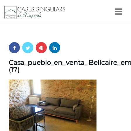
Nav
Casa_pueblo_en_venta_Bellcaire_em
(17)