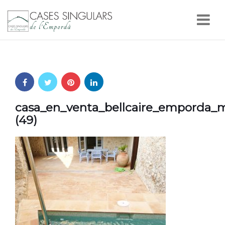
Nav
casa_en_venta_bellcaire_emporda_m
(49)