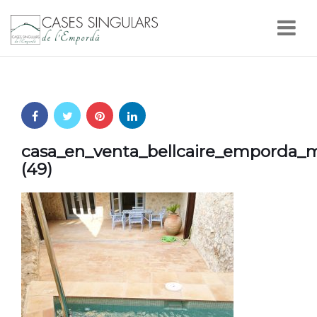
Nav
casa_en_venta_bellcaire_emporda_m
(49)