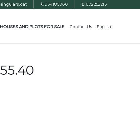
ingulars.cat
934185060
602252215
HOUSES AND PLOTS FOR SALE
Contact Us
English
.55.40