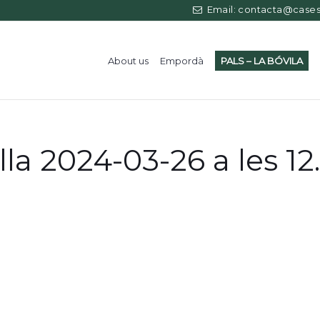
Email: contacta@casess
About us
Empordà
PALS – LA BÓVILA
la 2024-03-26 a les 12