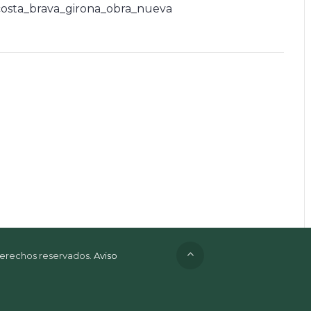
osta_brava_girona_obra_nueva
 derechos reservados.
Aviso