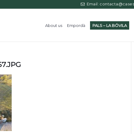
Email: contacta@casess
About us
Empordà
PALS – LA BÓVILA
57.JPG