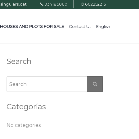
ingulars.cat
934185060
602252215
HOUSES AND PLOTS FOR SALE
Contact Us
English
Search
Categorías
No categories