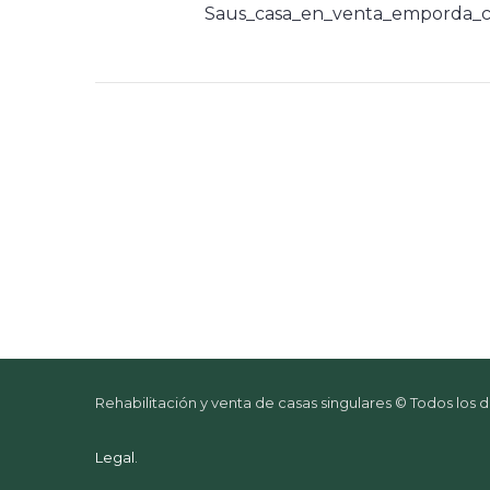
Saus_casa_en_venta_emporda_c
Rehabilitación y venta de casas singulares © Todos los
Legal
.