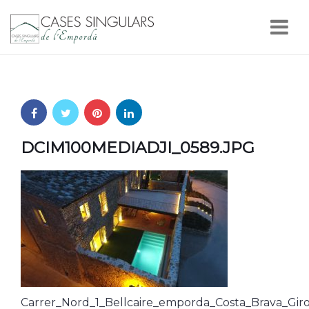
Nav
DCIM100MEDIADJI_0589.JPG
Carrer_Nord_1_Bellcaire_emporda_Costa_Brava_Gir