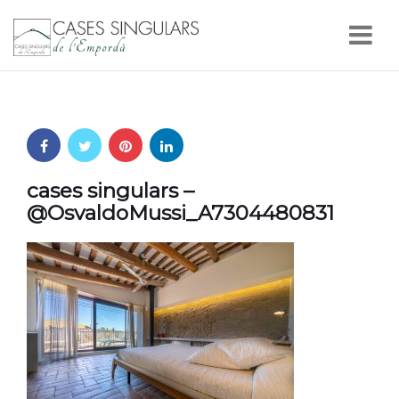
Nav
cases singulars –
@OsvaldoMussi_A7304480831