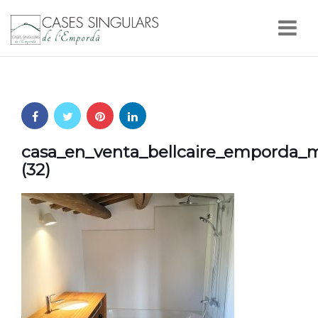
Nav
casa_en_venta_bellcaire_emporda_m
(32)