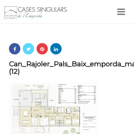
Nav
Can_Rajoler_Pals_Baix_emporda_mas
(12)