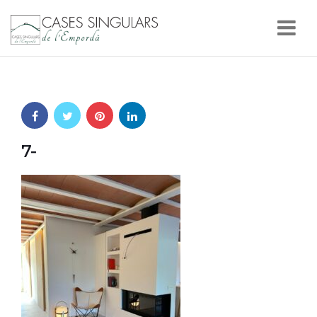
Nav
7-