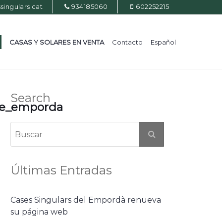
ingulars.cat
934185060
602252215
CASAS Y SOLARES EN VENTA
Contacto
Español
Search
de_emporda
Últimas Entradas
Cases Singulars del Empordà renueva
su página web