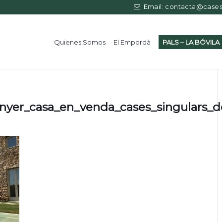
Email: contacta@casess
Quienes Somos
El Empordà
PALS – LA BÓVILA
nyer_casa_en_venda_cases_singulars_