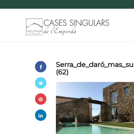
Serra_de_daró_mas_su
(62)