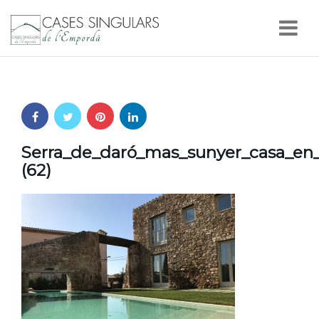
Nav
Serra_de_daró_mas_sunyer_casa_en
(62)