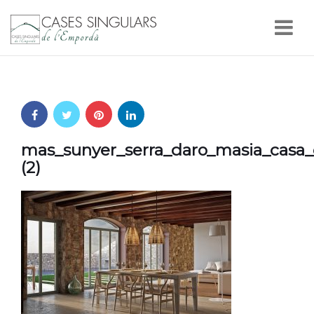
Nav
mas_sunyer_serra_daro_masia_casa_
(2)