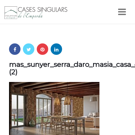
Nav
mas_sunyer_serra_daro_masia_casa_
(2)