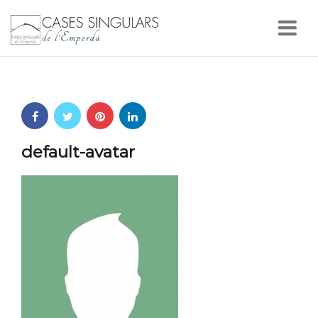
Nav
default-avatar