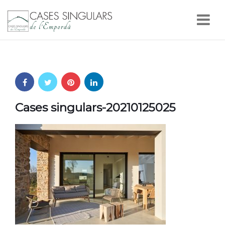
Nav
Cases singulars-20210125025