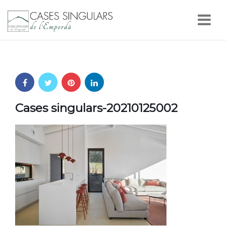
Nav
Cases singulars-20210125002