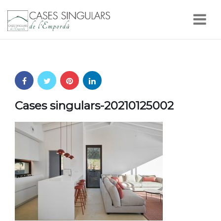
Nav
Cases singulars-20210125002