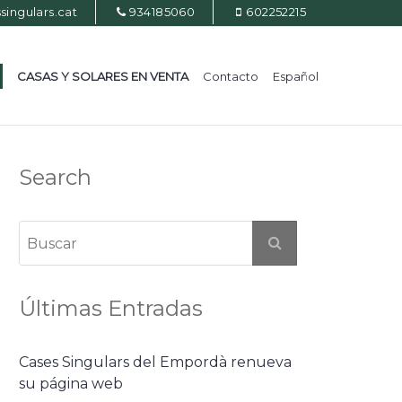
ingulars.cat
934185060
602252215
CASAS Y SOLARES EN VENTA
Contacto
Español
Search
Últimas Entradas
Cases Singulars del Empordà renueva
su página web