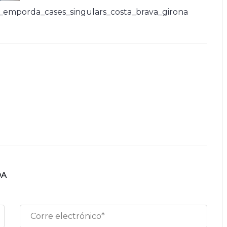
_emporda_cases_singulars_costa_brava_girona
DA