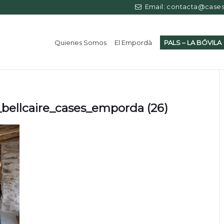
Email: contacta@casess
Quienes Somos
El Empordà
PALS – LA BÓVILA
bellcaire_cases_emporda (26)