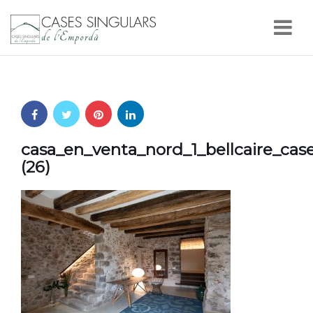
Nav
casa_en_venta_nord_1_bellcaire_ca
(26)