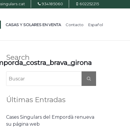
ingulars.cat
934185060
602252215
CASAS Y SOLARES EN VENTA
Contacto
Español
Search
mporda_costra_brava_girona
Últimas Entradas
Cases Singulars del Empordà renueva
su página web