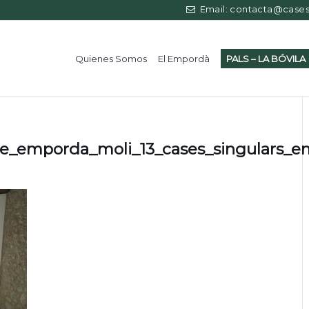
Email: contacta@casess
Quienes Somos
El Empordà
PALS – LA BÓVILA
re_emporda_moli_13_cases_singulars_e