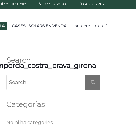
ingulars.cat
934185060
602252215
ILA
CASES I SOLARS EN VENDA
Contacte
Català
Search
mporda_costra_brava_girona
Categorías
No hi ha categories