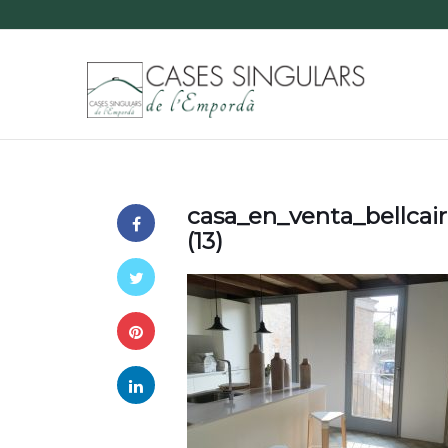
casa_en_venta_bellcai
(13)