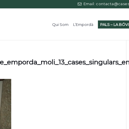
Email: contacta@casess
Qui Som
L’Empordà
PALS – LA BÓV
re_emporda_moli_13_cases_singulars_e