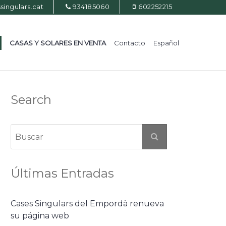
ingulars.cat
934185060
602252215
CASAS Y SOLARES EN VENTA
Contacto
Español
Search
Últimas Entradas
Cases Singulars del Empordà renueva
su página web