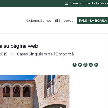
Email: contacta@casess
Quienes Somos
El Empordà
PALS – LA BÓVILA
a su página web
2015
por
Cases Singulars de l'Empordà