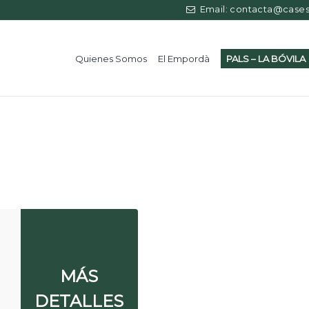
Precio
Superficie
Email: contacta@casess
Quienes Somos
El Empordà
PALS – LA BÓVILA
MÁS
DETALLES