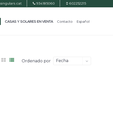
ingulars.cat
934185060
602252215
CASAS Y SOLARES EN VENTA
Contacto
Español
Fecha
Ordenado por