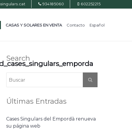
ingulars.cat
934185060
602252215
CASAS Y SOLARES EN VENTA
Contacto
Español
Search
rd_cases_singulars_emporda
Últimas Entradas
Cases Singulars del Empordà renueva
su página web