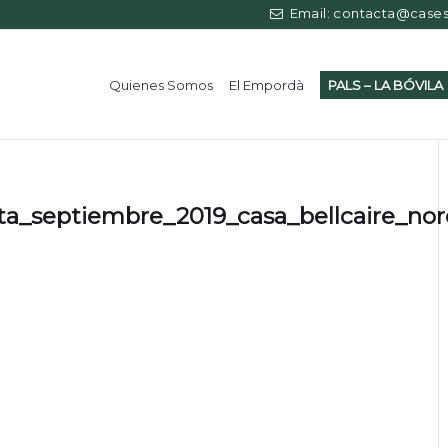
Email: contacta@casess
Quienes Somos
El Empordà
PALS – LA BÓVILA
ta_septiembre_2019_casa_bellcaire_no