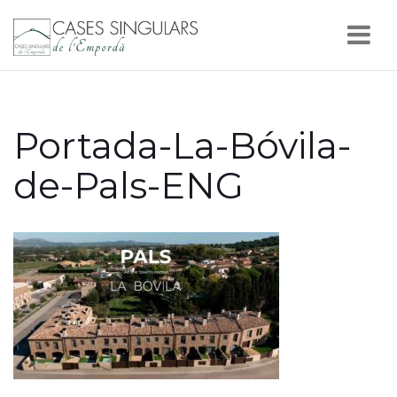
Nav
Portada-La-Bóvila-
de-Pals-ENG