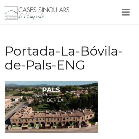
Nav
Portada-La-Bóvila-
de-Pals-ENG