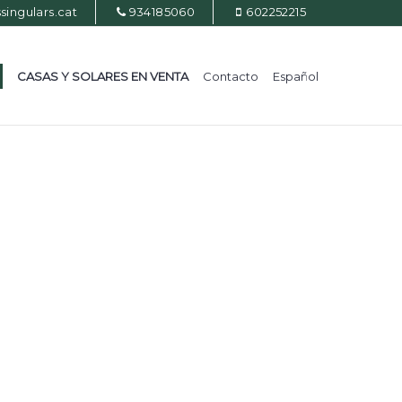
ingulars.cat
934185060
602252215
CASAS Y SOLARES EN VENTA
Contacto
Español