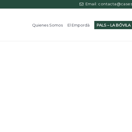
Email: contacta@casess
Quienes Somos
El Empordà
PALS – LA BÓVILA