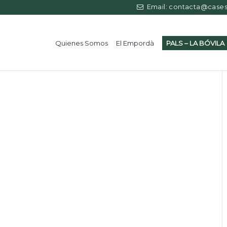
Email: contacta@casess
Quienes Somos
El Empordà
PALS – LA BÓVILA