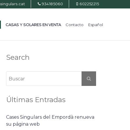
ingulars.cat
934185060
602252215
CASAS Y SOLARES EN VENTA
Contacto
Español
Search
Últimas Entradas
Cases Singulars del Empordà renueva
su página web