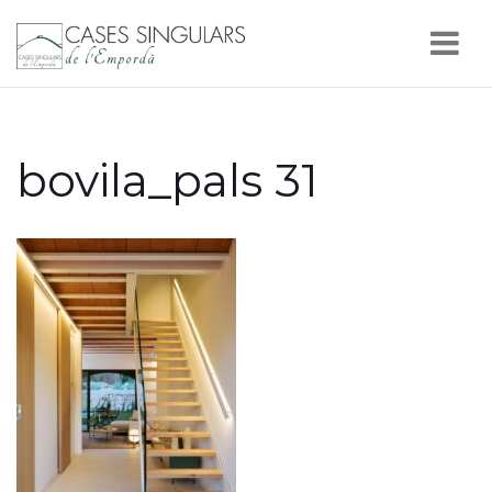
Nav
bovila_pals 31