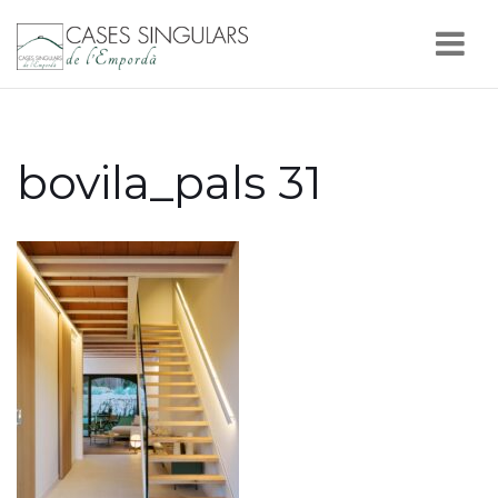
Nav
bovila_pals 31