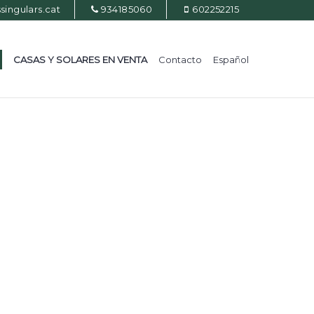
ingulars.cat
934185060
602252215
CASAS Y SOLARES EN VENTA
Contacto
Español