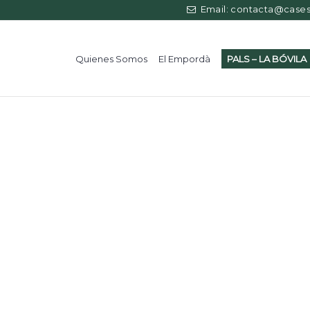
Email: contacta@casess
Quienes Somos
El Empordà
PALS – LA BÓVILA