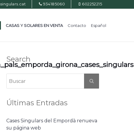
ingulars.cat
934185060
602252215
CASAS Y SOLARES EN VENTA
Contacto
Español
Search
als_emporda_girona_cases_singulars
Últimas Entradas
Cases Singulars del Empordà renueva
su página web