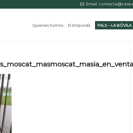
Email: contacta@casess
Quienes Somos
El Empordà
PALS – LA BÓVILA
_moscat_masmoscat_masia_en_venta_p