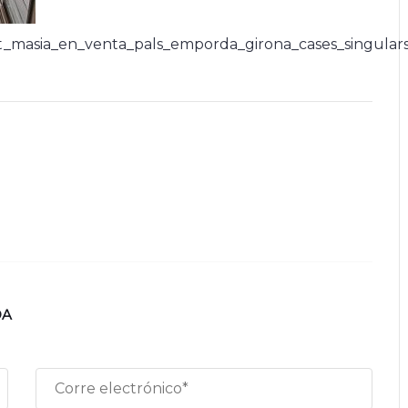
masia_en_venta_pals_emporda_girona_cases_singular
DA