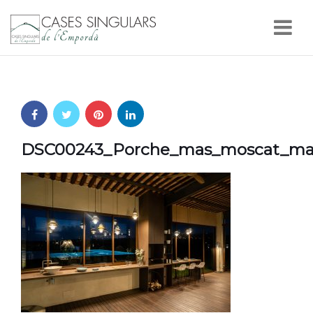
Nav
DSC00243_Porche_mas_moscat_masm