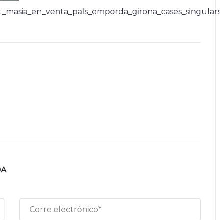
masia_en_venta_pals_emporda_girona_cases_singular
DA