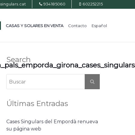
ingulars.cat
934185060
602252215
CASAS Y SOLARES EN VENTA
Contacto
Español
Search
als_emporda_girona_cases_singulars
Últimas Entradas
Cases Singulars del Empordà renueva
su página web