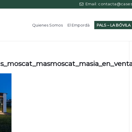
Email: contacta@casess
Quienes Somos
El Empordà
PALS – LA BÓVILA
_moscat_masmoscat_masia_en_venta_p