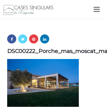
Nav
DSC00222_Porche_mas_moscat_masm