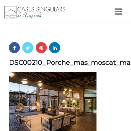
Nav
DSC00210_Porche_mas_moscat_masm