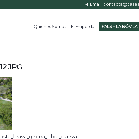
Email: contacta@casess
Quienes Somos
El Empordà
PALS – LA BÓVILA
12.JPG
osta_brava_girona_obra_nueva