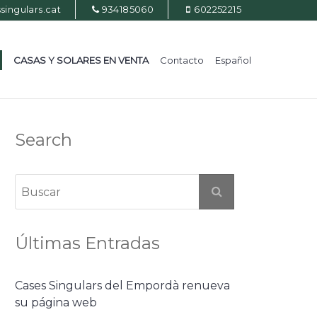
ingulars.cat
934185060
602252215
CASAS Y SOLARES EN VENTA
Contacto
Español
Search
Últimas Entradas
Cases Singulars del Empordà renueva
su página web