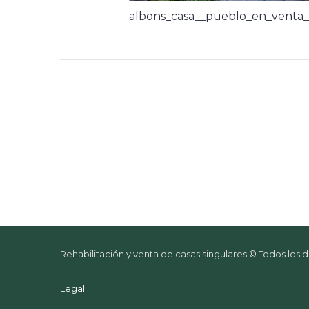
albons_casa__pueblo_en_venta_
Rehabilitación y venta de casas singulares © Todos los
Legal
.