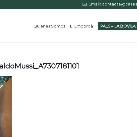
Email: contacta@casess
Quienes Somos
El Empordà
PALS – LA BÓVILA
valdoMussi_A7307181101