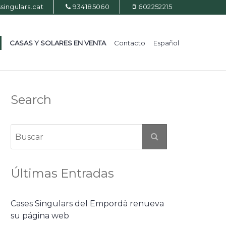
ingulars.cat
934185060
602252215
CASAS Y SOLARES EN VENTA
Contacto
Español
Search
Últimas Entradas
Cases Singulars del Empordà renueva
su página web