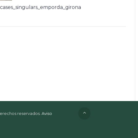
cases_singulars_emporda_girona
 derechos reservados.
Aviso