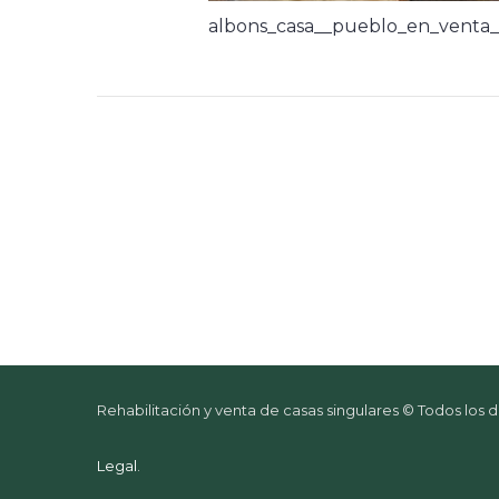
albons_casa__pueblo_en_venta_
Rehabilitación y venta de casas singulares © Todos los
Legal
.