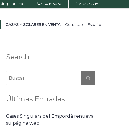
ingulars.cat
934185060
602252215
CASAS Y SOLARES EN VENTA
Contacto
Español
Search
Últimas Entradas
Cases Singulars del Empordà renueva
su página web