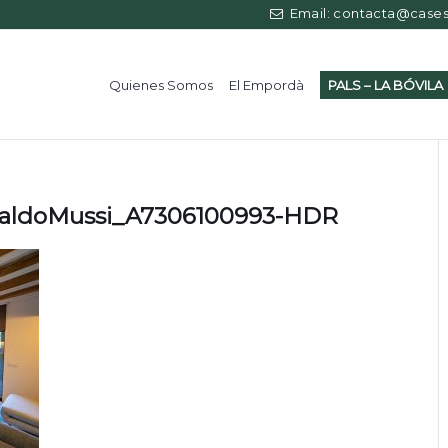
Email: contacta@casess
Quienes Somos
El Empordà
PALS – LA BÓVILA
svaldoMussi_A7306100993-HDR