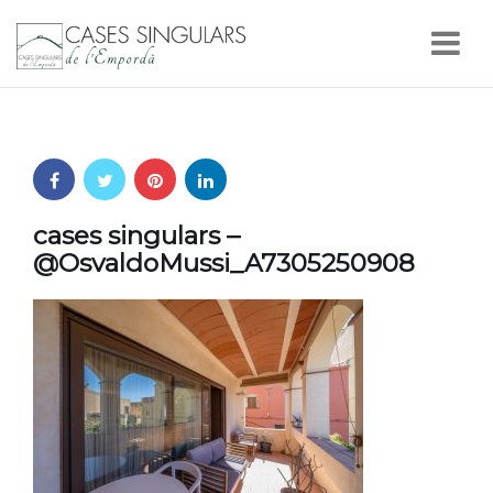
Nav
cases singulars –
@OsvaldoMussi_A7305250908