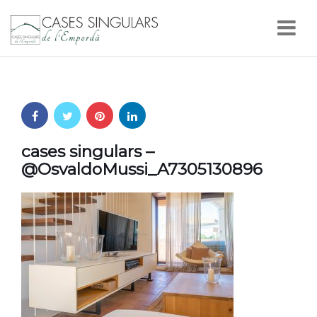
Nav
cases singulars –
@OsvaldoMussi_A7305130896