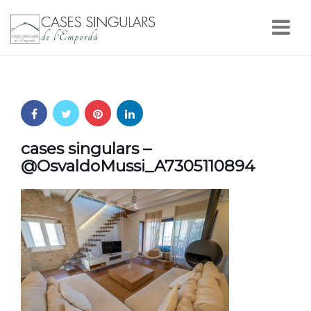
Nav
cases singulars –
@OsvaldoMussi_A7305110894