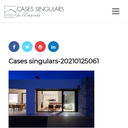
Nav
Cases singulars-20210125061