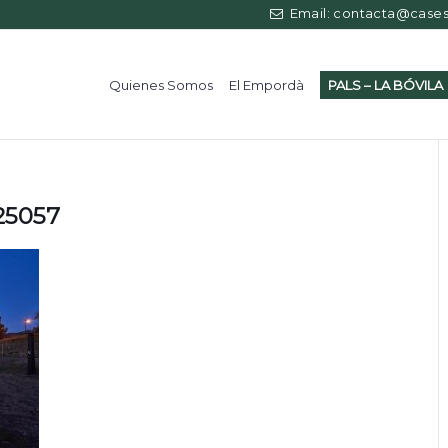
Email: contacta@casess
Quienes Somos
El Empordà
PALS – LA BÓVILA
125057