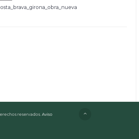
osta_brava_girona_obra_nueva
 derechos reservados.
Aviso