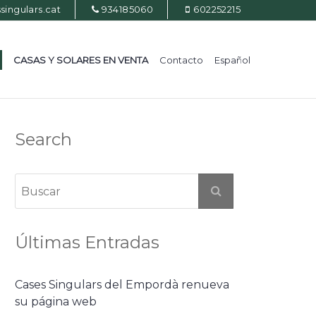
ingulars.cat
934185060
602252215
CASAS Y SOLARES EN VENTA
Contacto
Español
Search
Últimas Entradas
Cases Singulars del Empordà renueva
su página web