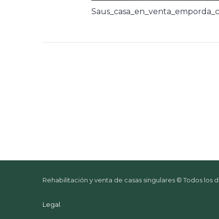
Saus_casa_en_venta_emporda_c
Rehabilitación y venta de casas singulares © Todos los
Legal
.